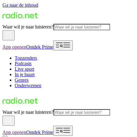
Ga naar de inhoud
Waar wil je naar luisteren?
App openen
Ontdek Prime
Topzenders
Podcasts
Live sport
In je buurt
Genres
Onderwerpen
Waar wil je naar luisteren?
App openen
Ontdek Prime