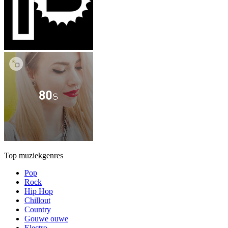
Top muziekgenres
Pop
Rock
Hip Hop
Chillout
Country
Gouwe ouwe
Electro