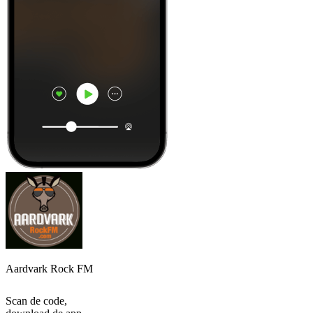
Aardvark Rock FM
Scan de code,