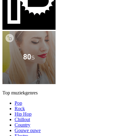
Top muziekgenres
Pop
Rock
Hip Hop
Chillout
Country
Gouwe ouwe
Electro