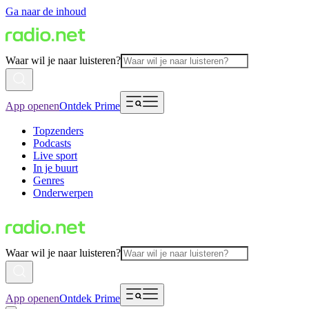
Ga naar de inhoud
Waar wil je naar luisteren?
App openen
Ontdek Prime
Topzenders
Podcasts
Live sport
In je buurt
Genres
Onderwerpen
Waar wil je naar luisteren?
App openen
Ontdek Prime