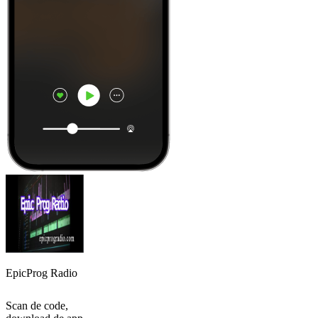
EpicProg Radio
Scan de code,