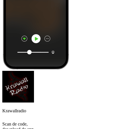
Krawallradio
Scan de code,