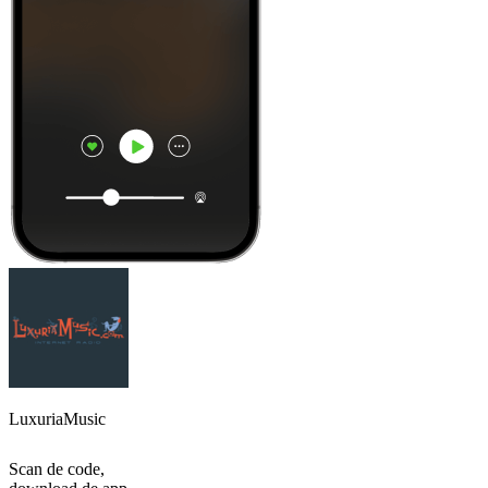
LuxuriaMusic
Scan de code,