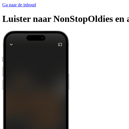
Ga naar de inhoud
Luister naar NonStopOldies en a