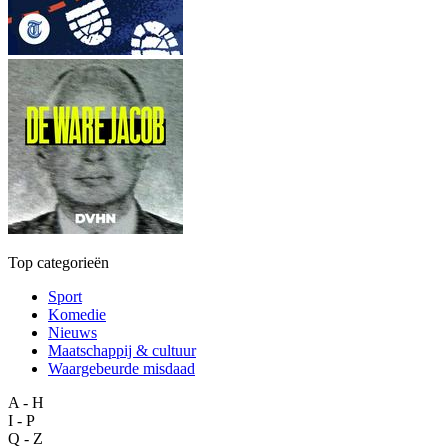
Top categorieën
Sport
Komedie
Nieuws
Maatschappij & cultuur
Waargebeurde misdaad
A - H
I - P
Q - Z