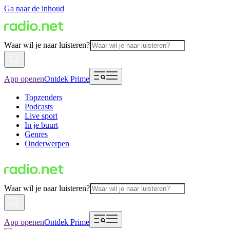
Ga naar de inhoud
Waar wil je naar luisteren?
App openen
Ontdek Prime
Topzenders
Podcasts
Live sport
In je buurt
Genres
Onderwerpen
Waar wil je naar luisteren?
App openen
Ontdek Prime