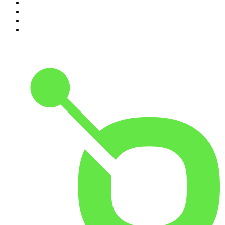
7
.
Scientias Podcast
8
.
De Ongelooflijke Podcast
9
.
Heterdaad
10
.
De Ware Jacob