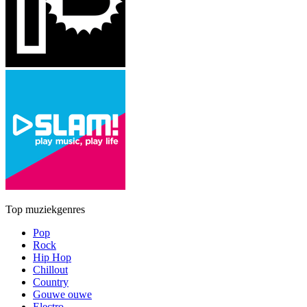
Top muziekgenres
Pop
Rock
Hip Hop
Chillout
Country
Gouwe ouwe
Electro