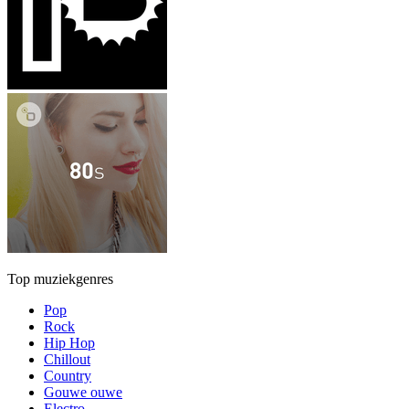
Top muziekgenres
Pop
Rock
Hip Hop
Chillout
Country
Gouwe ouwe
Electro