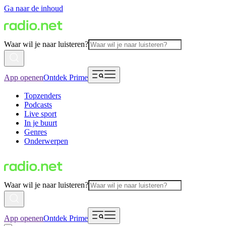
Ga naar de inhoud
Waar wil je naar luisteren?
App openen
Ontdek Prime
Topzenders
Podcasts
Live sport
In je buurt
Genres
Onderwerpen
Waar wil je naar luisteren?
App openen
Ontdek Prime