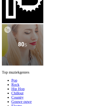
Top muziekgenres
Pop
Rock
Hip Hop
Chillout
Country
Gouwe ouwe
Electro