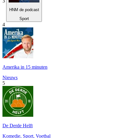
3
HNM de podcast
Sport
4
Amerika in 15 minuten
Nieuws
5
De Derde Helft
Komedie, Sport, Voetbal