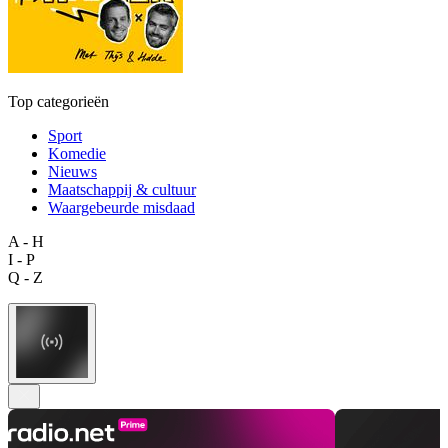
Top categorieën
Sport
Komedie
Nieuws
Maatschappij & cultuur
Waargebeurde misdaad
A - H
I - P
Q - Z