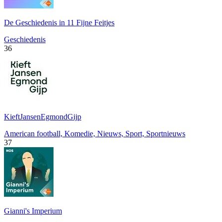
De Geschiedenis in 11 Fijne Feitjes
Geschiedenis
36
KieftJansenEgmondGijp
American football, Komedie, Nieuws, Sport, Sportnieuws
37
Gianni's Imperium