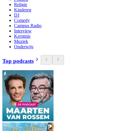
Religie
Kinderen
DJ
Comedy
Campus Radio
Interview
Kerstmis
Muziek
Onderwijs
Top podcasts