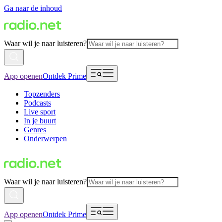
Ga naar de inhoud
Waar wil je naar luisteren?
App openen
Ontdek Prime
Topzenders
Podcasts
Live sport
In je buurt
Genres
Onderwerpen
Waar wil je naar luisteren?
App openen
Ontdek Prime