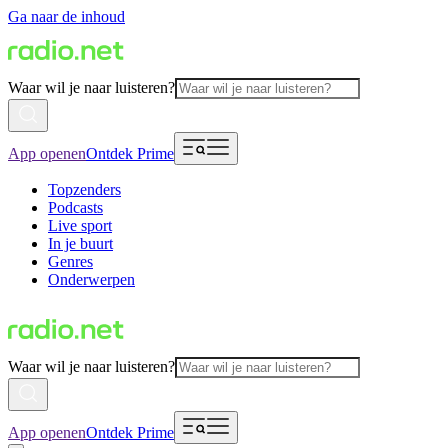
Ga naar de inhoud
Waar wil je naar luisteren?
App openen
Ontdek Prime
Topzenders
Podcasts
Live sport
In je buurt
Genres
Onderwerpen
Waar wil je naar luisteren?
App openen
Ontdek Prime