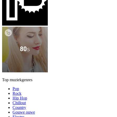
Top muziekgenres
Pop
Rock
Hip Hop
Chillout
Country
Gouwe ouwe
Electro