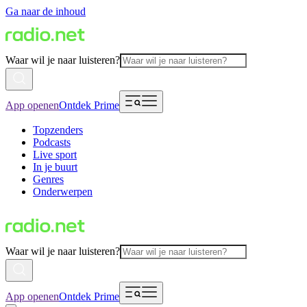
Ga naar de inhoud
Waar wil je naar luisteren?
App openen
Ontdek Prime
Topzenders
Podcasts
Live sport
In je buurt
Genres
Onderwerpen
Waar wil je naar luisteren?
App openen
Ontdek Prime