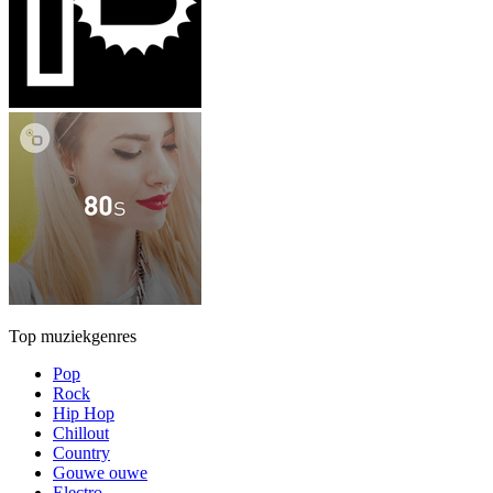
Top muziekgenres
Pop
Rock
Hip Hop
Chillout
Country
Gouwe ouwe
Electro