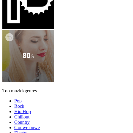
Top muziekgenres
Pop
Rock
Hip Hop
Chillout
Country
Gouwe ouwe
Electro