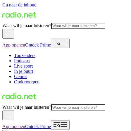
Ga naar de inhoud
Waar wil je naar luisteren?
App openen
Ontdek Prime
Topzenders
Podcasts
Live sport
In je buurt
Genres
Onderwerpen
Waar wil je naar luisteren?
App openen
Ontdek Prime