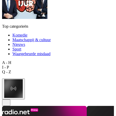
Top categorieën
Komedie
Maatschappij & cultuur
Nieuws
Sport
Waargebeurde misdaad
A - H
I - P
Q - Z