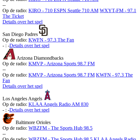
-
-
Op de radio:
KIRO - 710 ESPN Seattle 710 AM
WXYT-FM - 97.1
The Ticket
Details over het spel
San Diego Padres
Op de radio:
KWFN - 97.3 The Fan
-
:
-
Details over het spel
Arizona Diamondbacks
Op de radio:
KMVP - Arizona Sports 98.7 FM
-
-
Op de radio:
KMVP - Arizona Sports 98.7 FM
KWFN - 97.3 The
Fan
Details over het spel
Los Angeles Angels
Op de radio:
KLAA Angels Radio AM 830
-
:
-
Details over het spel
Baltimore Orioles
Op de radio:
WBZFM - The Sports Hub 98.5
-
-
Op de radio:
WBZFM - The Sports Hub 98.5
KLAA Angels Radio