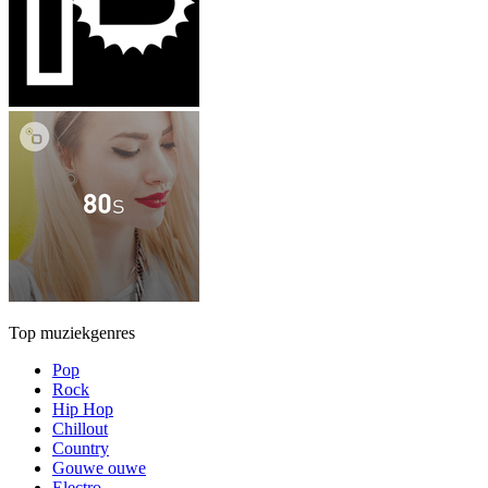
Top muziekgenres
Pop
Rock
Hip Hop
Chillout
Country
Gouwe ouwe
Electro