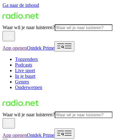
Ga naar de inhoud
Waar wil je naar luisteren?
App openen
Ontdek Prime
Topzenders
Podcasts
Live sport
In je buurt
Genres
Onderwerpen
Waar wil je naar luisteren?
App openen
Ontdek Prime