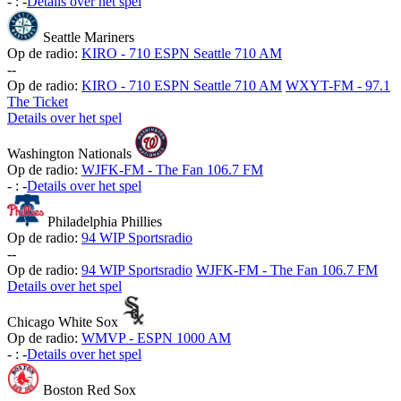
-
:
-
Details over het spel
Seattle Mariners
Op de radio:
KIRO - 710 ESPN Seattle 710 AM
-
-
Op de radio:
KIRO - 710 ESPN Seattle 710 AM
WXYT-FM - 97.1
The Ticket
Details over het spel
Washington Nationals
Op de radio:
WJFK-FM - The Fan 106.7 FM
-
:
-
Details over het spel
Philadelphia Phillies
Op de radio:
94 WIP Sportsradio
-
-
Op de radio:
94 WIP Sportsradio
WJFK-FM - The Fan 106.7 FM
Details over het spel
Chicago White Sox
Op de radio:
WMVP - ESPN 1000 AM
-
:
-
Details over het spel
Boston Red Sox