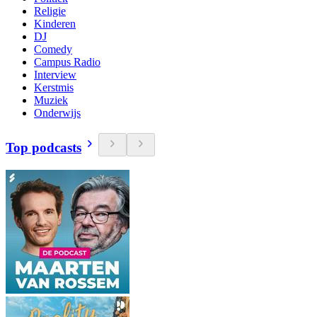
Religie
Kinderen
DJ
Comedy
Campus Radio
Interview
Kerstmis
Muziek
Onderwijs
Top podcasts