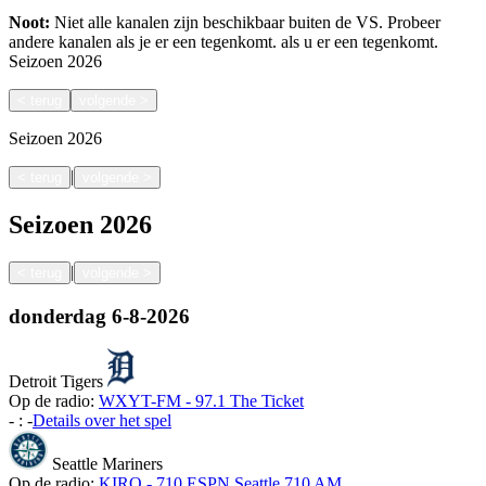
Noot:
Niet alle kanalen zijn beschikbaar buiten de VS. Probeer
andere kanalen als je er een tegenkomt.
als u er een tegenkomt.
Seizoen
2026
<
terug
volgende
>
Seizoen
2026
|
<
terug
volgende
>
Seizoen
2026
|
<
terug
volgende
>
donderdag
6-8-2026
Detroit Tigers
Op de radio:
WXYT-FM - 97.1 The Ticket
-
:
-
Details over het spel
Seattle Mariners
Op de radio:
KIRO - 710 ESPN Seattle 710 AM