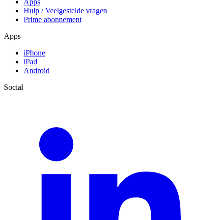
Apps
Hulp / Veelgestelde vragen
Prime abonnement
Apps
iPhone
iPad
Android
Social