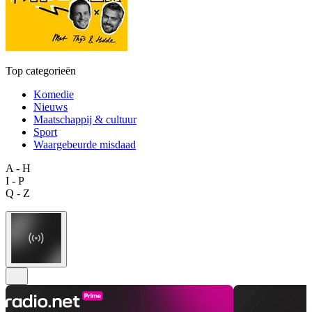
Top categorieën
Komedie
Nieuws
Maatschappij & cultuur
Sport
Waargebeurde misdaad
A - H
I - P
Q - Z