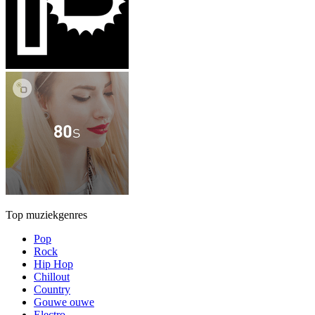
Top muziekgenres
Pop
Rock
Hip Hop
Chillout
Country
Gouwe ouwe
Electro