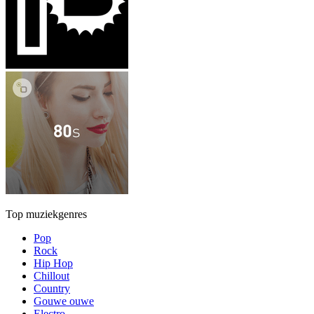
Top muziekgenres
Pop
Rock
Hip Hop
Chillout
Country
Gouwe ouwe
Electro