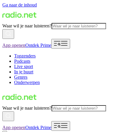
Ga naar de inhoud
Waar wil je naar luisteren?
App openen
Ontdek Prime
Topzenders
Podcasts
Live sport
In je buurt
Genres
Onderwerpen
Waar wil je naar luisteren?
App openen
Ontdek Prime