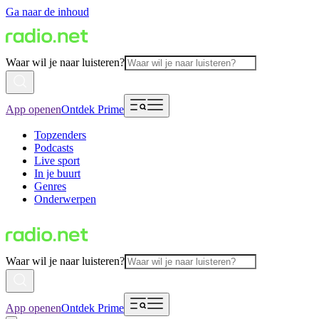
Ga naar de inhoud
Waar wil je naar luisteren?
App openen
Ontdek Prime
Topzenders
Podcasts
Live sport
In je buurt
Genres
Onderwerpen
Waar wil je naar luisteren?
App openen
Ontdek Prime