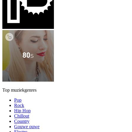
Top muziekgenres
Pop
Rock
Hip Hop
Chillout
Country
Gouwe ouwe
Electro