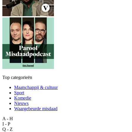
Top categorieën
Maatschappij & cultuur
Sport
Komedie
Nieuws
Waargebeurde misdaad
A - H
I - P
Q - Z