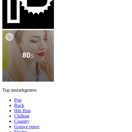
Top muziekgenres
Pop
Rock
Hip Hop
Chillout
Country
Gouwe ouwe
Electro