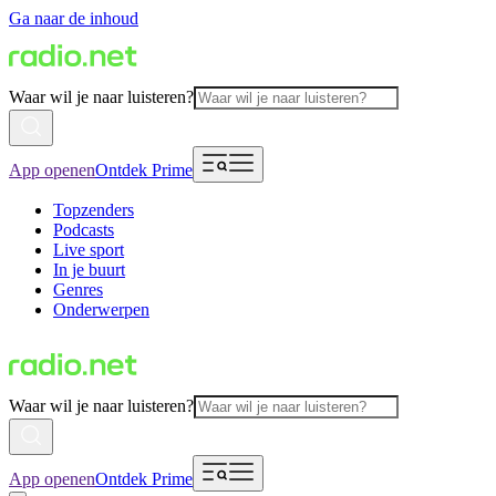
Ga naar de inhoud
Waar wil je naar luisteren?
App openen
Ontdek Prime
Topzenders
Podcasts
Live sport
In je buurt
Genres
Onderwerpen
Waar wil je naar luisteren?
App openen
Ontdek Prime