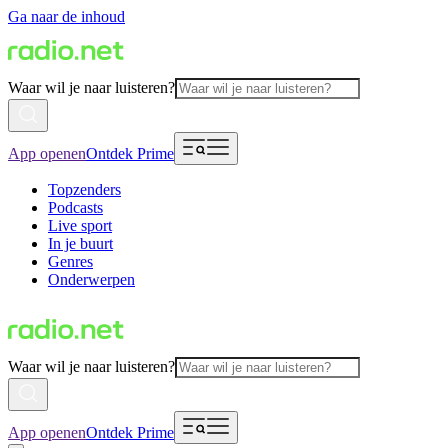
Ga naar de inhoud
Waar wil je naar luisteren?
App openen
Ontdek Prime
Topzenders
Podcasts
Live sport
In je buurt
Genres
Onderwerpen
Waar wil je naar luisteren?
App openen
Ontdek Prime