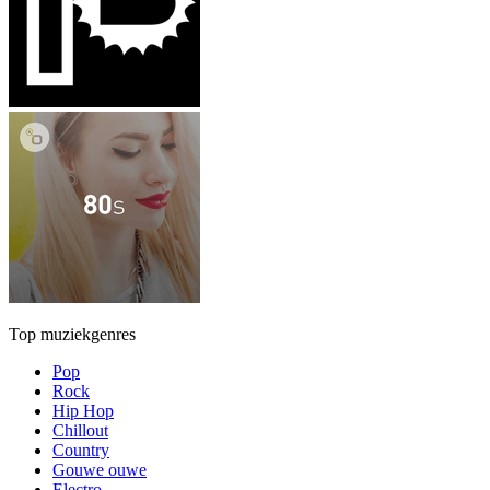
Top muziekgenres
Pop
Rock
Hip Hop
Chillout
Country
Gouwe ouwe
Electro