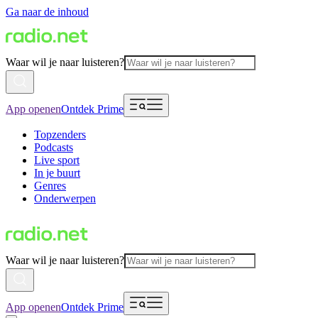
Ga naar de inhoud
Waar wil je naar luisteren?
App openen
Ontdek Prime
Topzenders
Podcasts
Live sport
In je buurt
Genres
Onderwerpen
Waar wil je naar luisteren?
App openen
Ontdek Prime