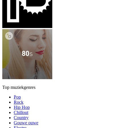
Top muziekgenres
Pop
Rock
Hip Hop
Chillout
Country
Gouwe ouwe
Electro