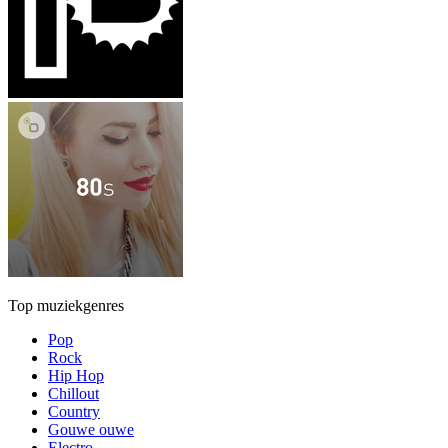
Top muziekgenres
Pop
Rock
Hip Hop
Chillout
Country
Gouwe ouwe
Electro