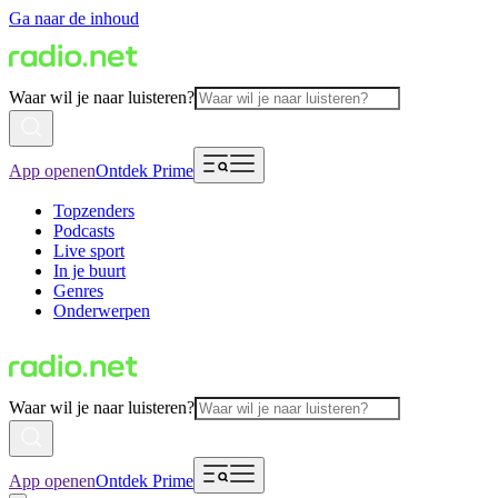
Ga naar de inhoud
Waar wil je naar luisteren?
App openen
Ontdek Prime
Topzenders
Podcasts
Live sport
In je buurt
Genres
Onderwerpen
Waar wil je naar luisteren?
App openen
Ontdek Prime