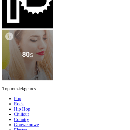
Top muziekgenres
Pop
Rock
Hip Hop
Chillout
Country
Gouwe ouwe
Electro