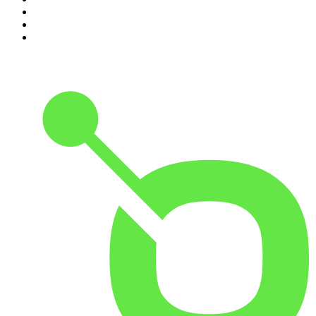
8
.
NRC Vandaag
9
.
Zembla Podcast: Op zoek naar Marlotte
10
.
In De Waaier