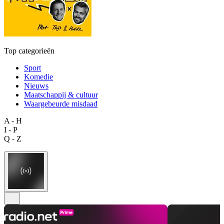
Top categorieën
Sport
Komedie
Nieuws
Maatschappij & cultuur
Waargebeurde misdaad
A - H
I - P
Q - Z