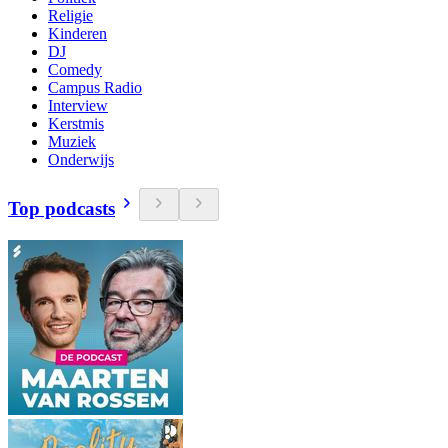
Religie
Kinderen
DJ
Comedy
Campus Radio
Interview
Kerstmis
Muziek
Onderwijs
Top podcasts