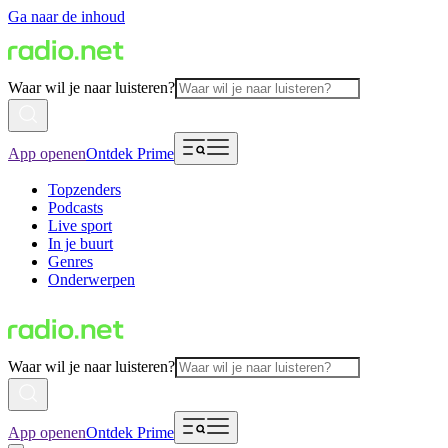
Ga naar de inhoud
Waar wil je naar luisteren?
App openen
Ontdek Prime
Topzenders
Podcasts
Live sport
In je buurt
Genres
Onderwerpen
Waar wil je naar luisteren?
App openen
Ontdek Prime