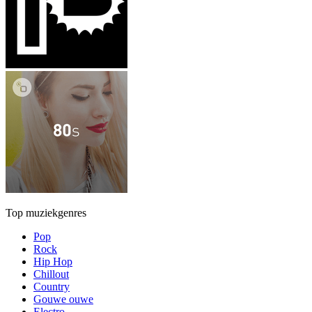
Top muziekgenres
Pop
Rock
Hip Hop
Chillout
Country
Gouwe ouwe
Electro