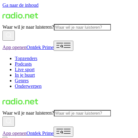
Ga naar de inhoud
Waar wil je naar luisteren?
App openen
Ontdek Prime
Topzenders
Podcasts
Live sport
In je buurt
Genres
Onderwerpen
Waar wil je naar luisteren?
App openen
Ontdek Prime