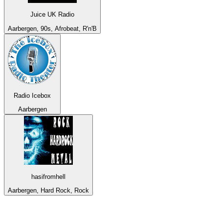
Juice UK Radio
Aarbergen, 90s, Afrobeat, R'n'B
Radio Icebox
Aarbergen
hasifromhell
Aarbergen, Hard Rock, Rock
De top 100 op
radio.net