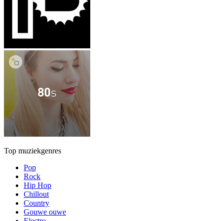
Top muziekgenres
Pop
Rock
Hip Hop
Chillout
Country
Gouwe ouwe
Electro