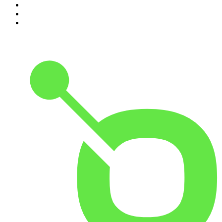
8
.
RADIO BOOS
9
.
Scientias Podcast
10
.
Het Spreekuur