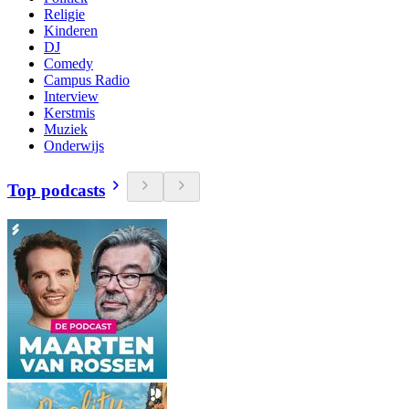
Religie
Kinderen
DJ
Comedy
Campus Radio
Interview
Kerstmis
Muziek
Onderwijs
Top podcasts