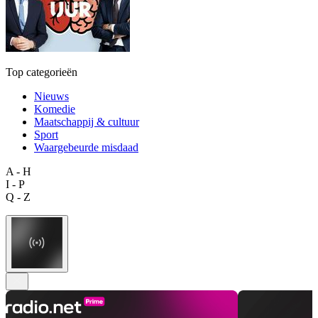
Top categorieën
Nieuws
Komedie
Maatschappij & cultuur
Sport
Waargebeurde misdaad
A - H
I - P
Q - Z