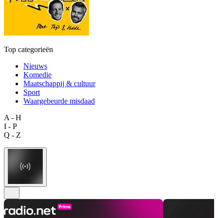
Top categorieën
Nieuws
Komedie
Maatschappij & cultuur
Sport
Waargebeurde misdaad
A - H
I - P
Q - Z