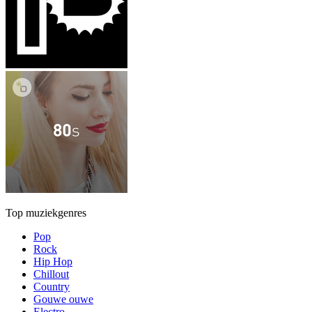
Top muziekgenres
Pop
Rock
Hip Hop
Chillout
Country
Gouwe ouwe
Electro