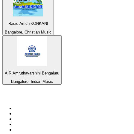
Radio AmchiKONKANI
Bangalore, Christian Music
AIR Amruthavarshini Bengaluru
Bangalore, Indian Music
De top 100 op
radio.net
1
.
538 NL
2
.
100% Helene Fischer - von SchlagerPlanet
3
.
Joe Nederland
4
.
NPO Radio 1
5
.
Fip : Rock