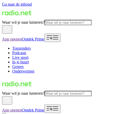
Ga naar de inhoud
Waar wil je naar luisteren?
App openen
Ontdek Prime
Topzenders
Podcasts
Live sport
In je buurt
Genres
Onderwerpen
Waar wil je naar luisteren?
App openen
Ontdek Prime