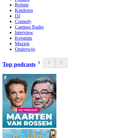
Religie
Kinderen
DJ
Comedy
Campus Radio
Interview
Kerstmis
Muziek
Onderwijs
Top podcasts