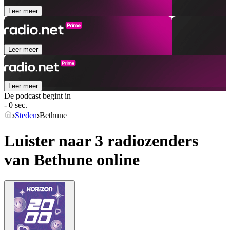
Leer meer
Leer meer
Leer meer
De podcast begint in
- 0 sec.
Steden
Bethune
Luister naar 3 radiozenders
van
Bethune
online