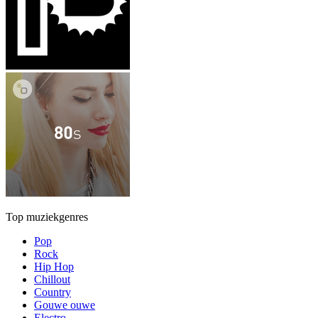
Top muziekgenres
Pop
Rock
Hip Hop
Chillout
Country
Gouwe ouwe
Electro