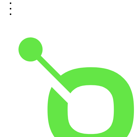
8
.
NRC Vandaag
9
.
Zembla Podcast: Op zoek naar Marlotte
10
.
In De Waaier