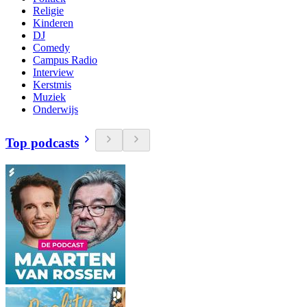
Religie
Kinderen
DJ
Comedy
Campus Radio
Interview
Kerstmis
Muziek
Onderwijs
Top podcasts