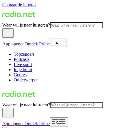
Ga naar de inhoud
Waar wil je naar luisteren?
App openen
Ontdek Prime
Topzenders
Podcasts
Live sport
In je buurt
Genres
Onderwerpen
Waar wil je naar luisteren?
App openen
Ontdek Prime