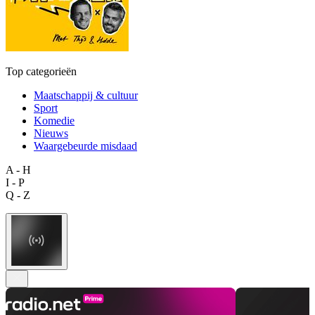
Top categorieën
Maatschappij & cultuur
Sport
Komedie
Nieuws
Waargebeurde misdaad
A - H
I - P
Q - Z