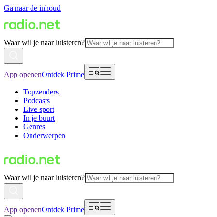
Ga naar de inhoud
Waar wil je naar luisteren?
App openen
Ontdek Prime
Topzenders
Podcasts
Live sport
In je buurt
Genres
Onderwerpen
Waar wil je naar luisteren?
App openen
Ontdek Prime