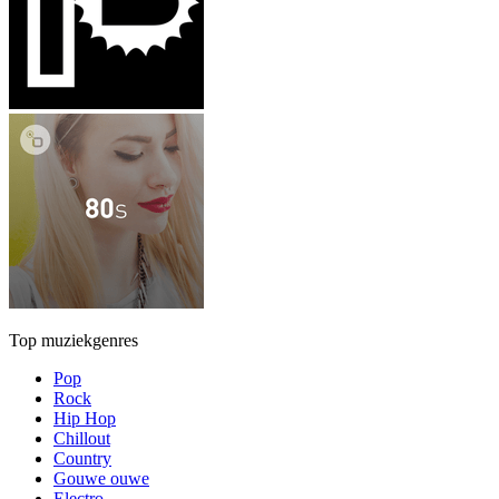
Top muziekgenres
Pop
Rock
Hip Hop
Chillout
Country
Gouwe ouwe
Electro