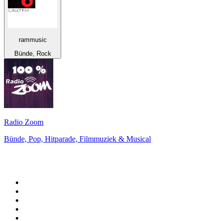
rammusic
Bünde, Rock
Radio Zoom
Bünde, Pop, Hitparade, Filmmuziek & Musical
De top 100 op
radio.net
1
.
538 NL
2
.
100% Helene Fischer - von SchlagerPlanet
3
.
Joe Nederland
4
.
Fip : Rock
5
.
NPO Radio 1