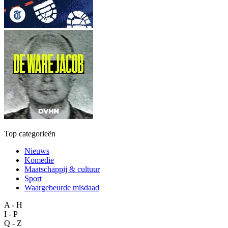
Top categorieën
Nieuws
Komedie
Maatschappij & cultuur
Sport
Waargebeurde misdaad
A - H
I - P
Q - Z