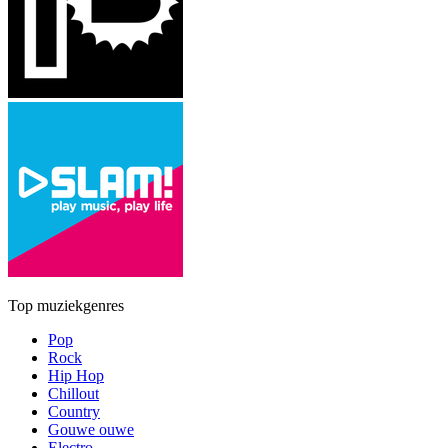
Top muziekgenres
Pop
Rock
Hip Hop
Chillout
Country
Gouwe ouwe
Electro