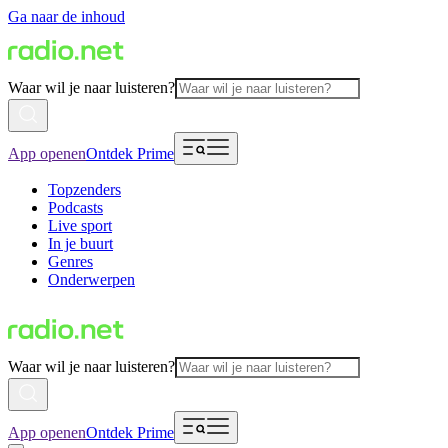
Ga naar de inhoud
Waar wil je naar luisteren?
App openen
Ontdek Prime
Topzenders
Podcasts
Live sport
In je buurt
Genres
Onderwerpen
Waar wil je naar luisteren?
App openen
Ontdek Prime