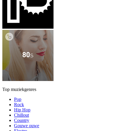
Top muziekgenres
Pop
Rock
Hip Hop
Chillout
Country
Gouwe ouwe
Electro