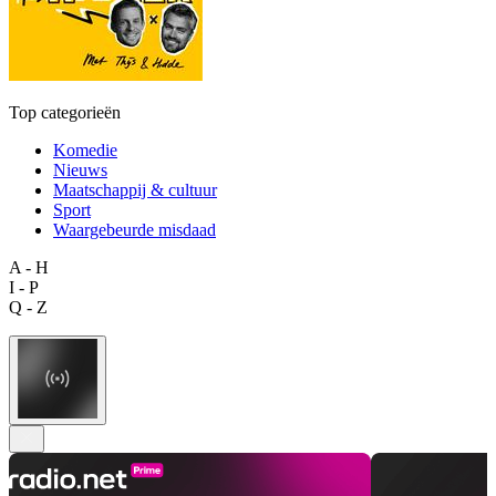
Top categorieën
Komedie
Nieuws
Maatschappij & cultuur
Sport
Waargebeurde misdaad
A - H
I - P
Q - Z