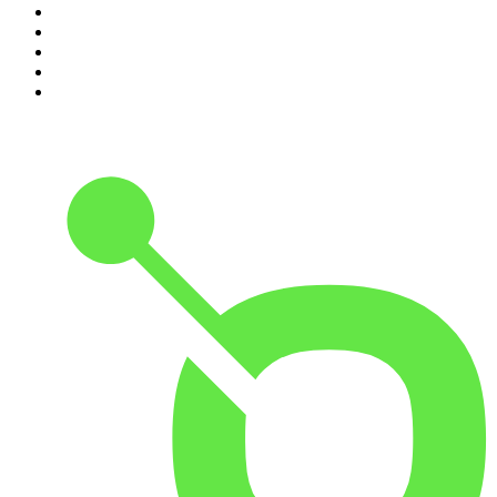
6
.
Scientias Podcast
7
.
De Jortcast
8
.
AD Voetbal podcast
9
.
De Derde Helft
10
.
In De Waaier