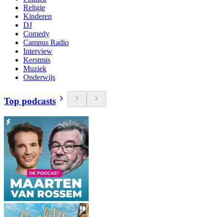
Religie
Kinderen
DJ
Comedy
Campus Radio
Interview
Kerstmis
Muziek
Onderwijs
Top podcasts