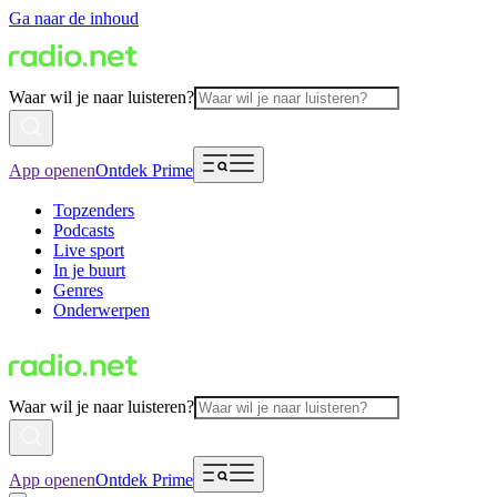
Ga naar de inhoud
Waar wil je naar luisteren?
App openen
Ontdek Prime
Topzenders
Podcasts
Live sport
In je buurt
Genres
Onderwerpen
Waar wil je naar luisteren?
App openen
Ontdek Prime