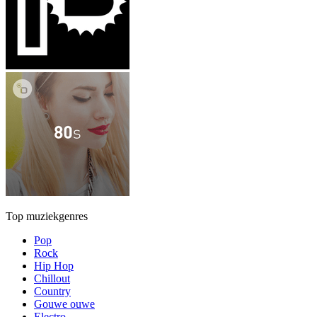
Top muziekgenres
Pop
Rock
Hip Hop
Chillout
Country
Gouwe ouwe
Electro