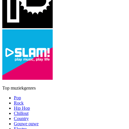
Top muziekgenres
Pop
Rock
Hip Hop
Chillout
Country
Gouwe ouwe
Electro