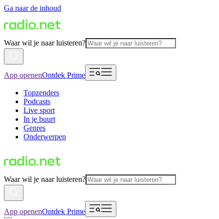
Ga naar de inhoud
Waar wil je naar luisteren?
App openen
Ontdek Prime
Topzenders
Podcasts
Live sport
In je buurt
Genres
Onderwerpen
Waar wil je naar luisteren?
App openen
Ontdek Prime