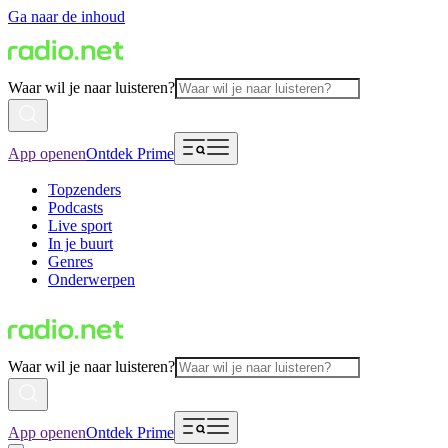
Ga naar de inhoud
Waar wil je naar luisteren?
App openen
Ontdek Prime
Topzenders
Podcasts
Live sport
In je buurt
Genres
Onderwerpen
Waar wil je naar luisteren?
App openen
Ontdek Prime