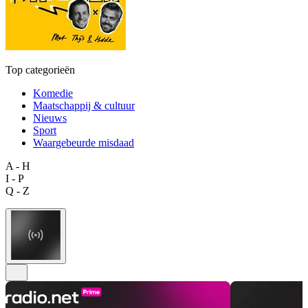
Top categorieën
Komedie
Maatschappij & cultuur
Nieuws
Sport
Waargebeurde misdaad
A - H
I - P
Q - Z