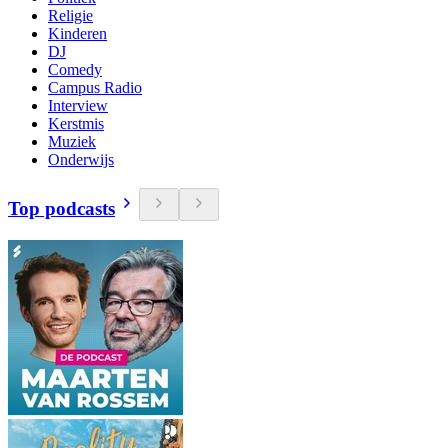
Religie
Kinderen
DJ
Comedy
Campus Radio
Interview
Kerstmis
Muziek
Onderwijs
Top podcasts