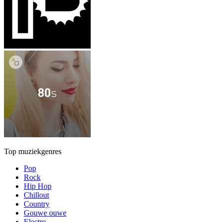
Top muziekgenres
Pop
Rock
Hip Hop
Chillout
Country
Gouwe ouwe
Electro