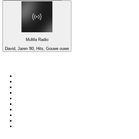
MuMa Radio
David, Jaren '80, Hits, Gouwe ouwe
De top 100 op
radio.net
1
.
538 NL
2
.
100% Helene Fischer - von SchlagerPlanet
3
.
Joe Nederland
4
.
NPO Radio 1
5
.
Fip : Rock
6
.
Radio Bollerwagen
7
.
Frisky Radio
8
.
Radio Veronica
9
.
I LOVE HARDSTYLE
10
.
80ER