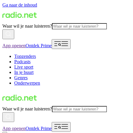
Ga naar de inhoud
Waar wil je naar luisteren?
App openen
Ontdek Prime
Topzenders
Podcasts
Live sport
In je buurt
Genres
Onderwerpen
Waar wil je naar luisteren?
App openen
Ontdek Prime