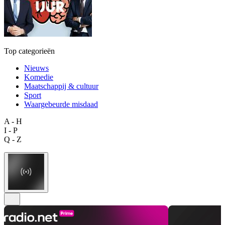
Top categorieën
Nieuws
Komedie
Maatschappij & cultuur
Sport
Waargebeurde misdaad
A - H
I - P
Q - Z