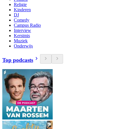
Religie
Kinderen
DJ
Comedy
Campus Radio
Interview
Kerstmis
Muziek
Onderwijs
Top podcasts