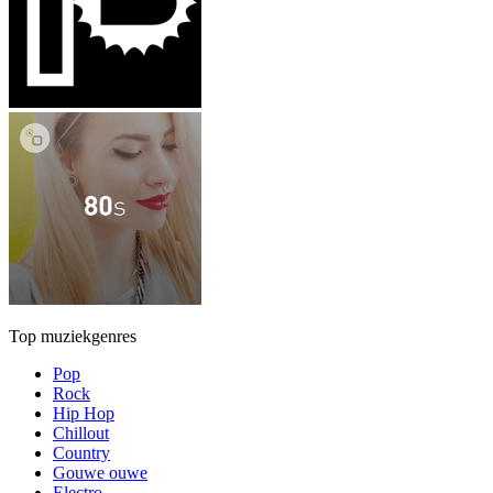
Top muziekgenres
Pop
Rock
Hip Hop
Chillout
Country
Gouwe ouwe
Electro