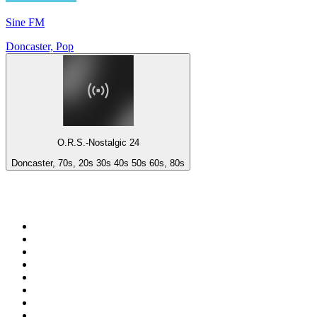
Sine FM
Doncaster, Pop
O.R.S.-Nostalgic 24
Doncaster, 70s, 20s 30s 40s 50s 60s, 80s
De top 100 op
radio.net
1
.
538 NL
2
.
100% Helene Fischer - von SchlagerPlanet
3
.
Joe Nederland
4
.
NPO Radio 1
5
.
Fip : Rock
6
.
Radio Veronica
7
.
Radio Bollerwagen
8
.
Frisky Radio