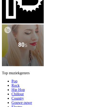
Top muziekgenres
Pop
Rock
Hip Hop
Chillout
Country
Gouwe ouwe
Electro