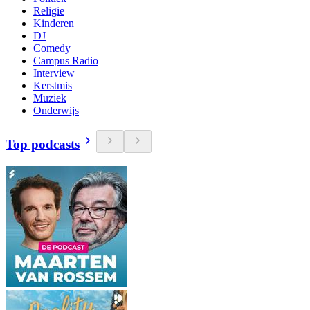
Religie
Kinderen
DJ
Comedy
Campus Radio
Interview
Kerstmis
Muziek
Onderwijs
Top podcasts