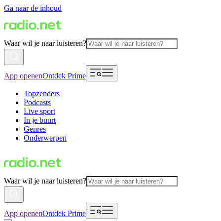
Ga naar de inhoud
Waar wil je naar luisteren?
App openen
Ontdek Prime
Topzenders
Podcasts
Live sport
In je buurt
Genres
Onderwerpen
Waar wil je naar luisteren?
App openen
Ontdek Prime