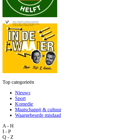
Top categorieën
Nieuws
Sport
Komedie
Maatschappij & cultuur
Waargebeurde misdaad
A - H
I - P
Q - Z