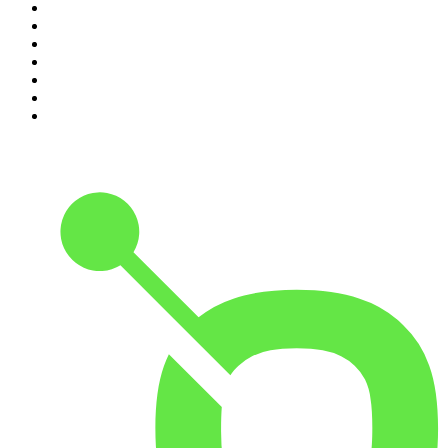
4
.
RADIO BOOS
5
.
Amerika in 15 minuten
6
.
Scientias Podcast
7
.
De Jortcast
8
.
AD Voetbal podcast
9
.
De Derde Helft
10
.
In De Waaier