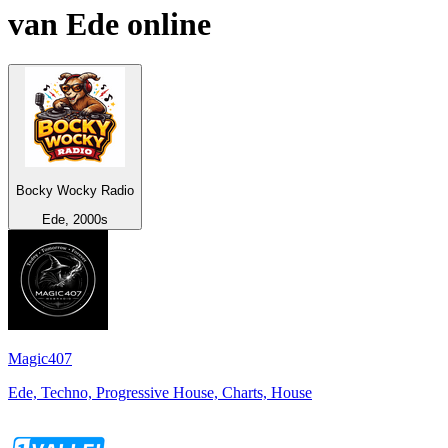
van
Ede
online
Bocky Wocky Radio
Ede, 2000s
Magic407
Ede, Techno, Progressive House, Charts, House