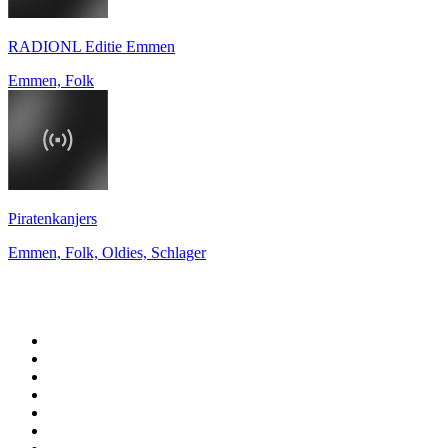
RADIONL Editie Emmen
Emmen, Folk
Piratenkanjers
Emmen, Folk, Oldies, Schlager
De top 100 op
radio.net
1
.
538 NL
2
.
100% Helene Fischer - von SchlagerPlanet
3
.
Joe Nederland
4
.
Fip : Rock
5
.
NPO Radio 1
6
.
Radio Bollerwagen