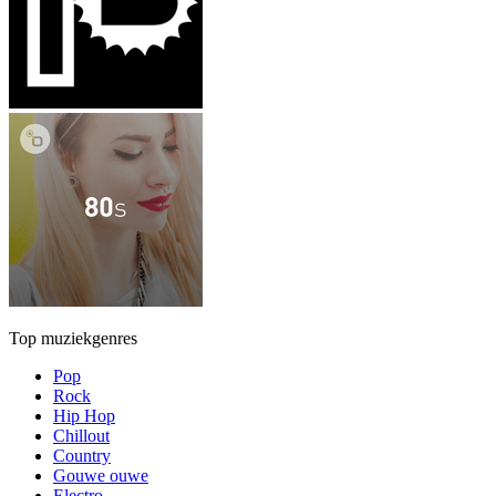
Top muziekgenres
Pop
Rock
Hip Hop
Chillout
Country
Gouwe ouwe
Electro