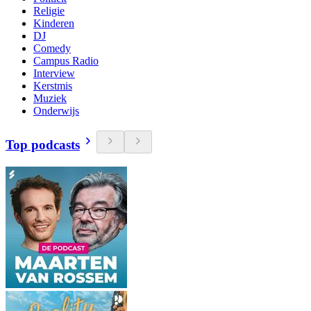
Religie
Kinderen
DJ
Comedy
Campus Radio
Interview
Kerstmis
Muziek
Onderwijs
Top podcasts