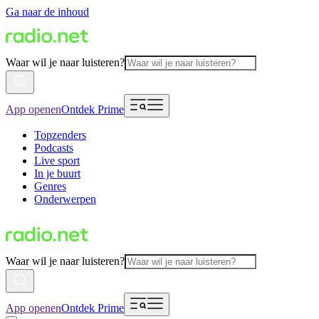
Ga naar de inhoud
Waar wil je naar luisteren?
App openen
Ontdek Prime
Topzenders
Podcasts
Live sport
In je buurt
Genres
Onderwerpen
Waar wil je naar luisteren?
App openen
Ontdek Prime