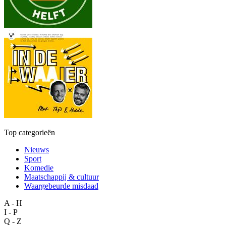
Top categorieën
Nieuws
Sport
Komedie
Maatschappij & cultuur
Waargebeurde misdaad
A - H
I - P
Q - Z