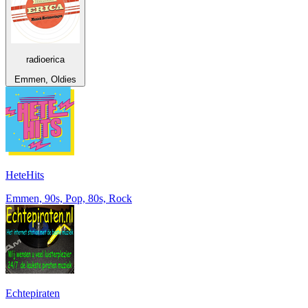
radioerica
Emmen, Oldies
HeteHits
Emmen, 90s, Pop, 80s, Rock
Echtepiraten