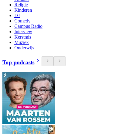
Religie
Kinderen
DJ
Comedy
Campus Radio
Interview
Kerstmis
Muziek
Onderwijs
Top podcasts