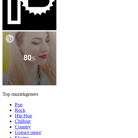
Top muziekgenres
Pop
Rock
Hip Hop
Chillout
Country
Gouwe ouwe
Electro