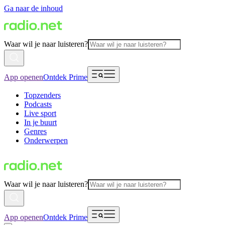
Ga naar de inhoud
Waar wil je naar luisteren?
App openen
Ontdek Prime
Topzenders
Podcasts
Live sport
In je buurt
Genres
Onderwerpen
Waar wil je naar luisteren?
App openen
Ontdek Prime