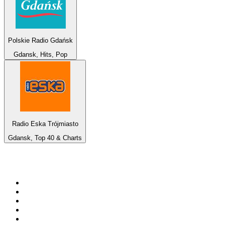
Polskie Radio Gdańsk
Gdansk, Hits, Pop
Radio Eska Trójmiasto
Gdansk, Top 40 & Charts
De top 100 op
radio.net
1
.
538 NL
2
.
100% Helene Fischer - von SchlagerPlanet
3
.
Joe Nederland
4
.
Fip : Rock
5
.
NPO Radio 1