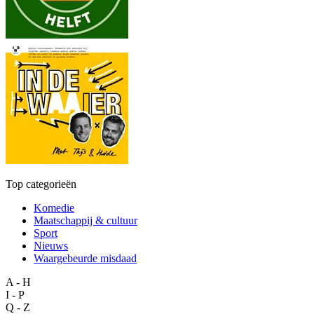
Top categorieën
Komedie
Maatschappij & cultuur
Sport
Nieuws
Waargebeurde misdaad
A - H
I - P
Q - Z