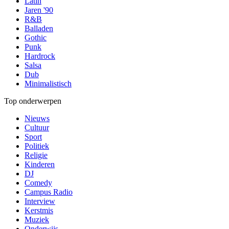
Latin
Jaren '90
R&B
Balladen
Gothic
Punk
Hardrock
Salsa
Dub
Minimalistisch
Top onderwerpen
Nieuws
Cultuur
Sport
Politiek
Religie
Kinderen
DJ
Comedy
Campus Radio
Interview
Kerstmis
Muziek
Onderwijs