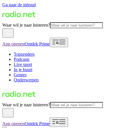
Ga naar de inhoud
Waar wil je naar luisteren?
App openen
Ontdek Prime
Topzenders
Podcasts
Live sport
In je buurt
Genres
Onderwerpen
Waar wil je naar luisteren?
App openen
Ontdek Prime