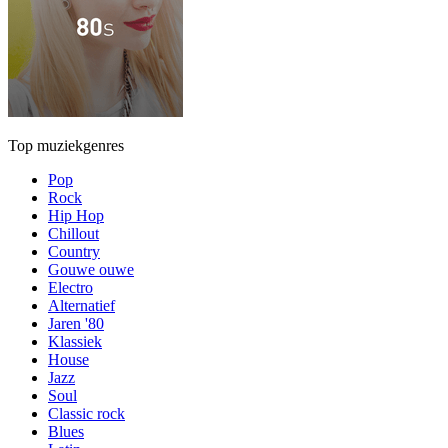
Top muziekgenres
Pop
Rock
Hip Hop
Chillout
Country
Gouwe ouwe
Electro
Alternatief
Jaren '80
Klassiek
House
Jazz
Soul
Classic rock
Blues