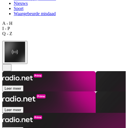
Nieuws
Sport
Waargebeurde misdaad
A - H
I - P
Q - Z
Leer meer
Leer meer