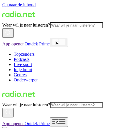
Ga naar de inhoud
Waar wil je naar luisteren?
App openen
Ontdek Prime
Topzenders
Podcasts
Live sport
In je buurt
Genres
Onderwerpen
Waar wil je naar luisteren?
App openen
Ontdek Prime