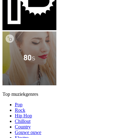
Top muziekgenres
Pop
Rock
Hip Hop
Chillout
Country
Gouwe ouwe
Electro