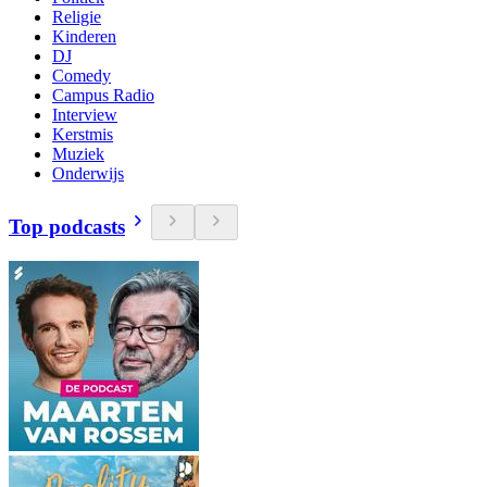
Religie
Kinderen
DJ
Comedy
Campus Radio
Interview
Kerstmis
Muziek
Onderwijs
Top podcasts