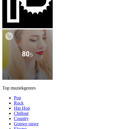
Top muziekgenres
Pop
Rock
Hip Hop
Chillout
Country
Gouwe ouwe
Electro