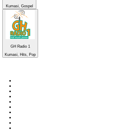
Kumasi, Gospel
GH Radio 1
Kumasi, Hits, Pop
De top 100 op
radio.net
1
.
538 NL
2
.
100% Helene Fischer - von SchlagerPlanet
3
.
Joe Nederland
4
.
NPO Radio 1
5
.
Fip : Rock
6
.
Radio Veronica
7
.
Radio Bollerwagen
8
.
Frisky Radio
9
.
I LOVE HARDSTYLE
10
.
80ER