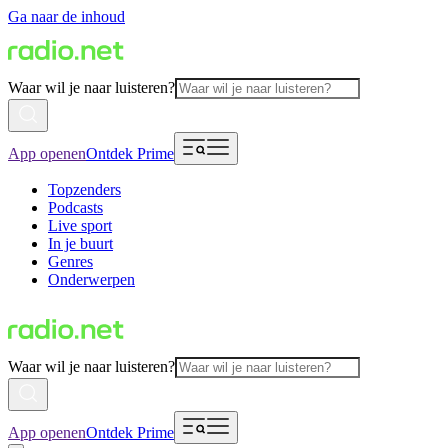
Ga naar de inhoud
Waar wil je naar luisteren?
App openen
Ontdek Prime
Topzenders
Podcasts
Live sport
In je buurt
Genres
Onderwerpen
Waar wil je naar luisteren?
App openen
Ontdek Prime