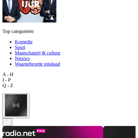
Top categorieën
Komedie
Sport
Maatschappij & cultuur
Nieuws
Waargebeurde misdaad
A - H
I - P
Q - Z