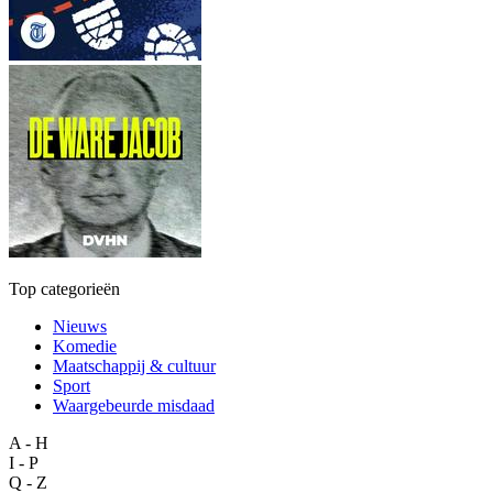
Top categorieën
Nieuws
Komedie
Maatschappij & cultuur
Sport
Waargebeurde misdaad
A - H
I - P
Q - Z