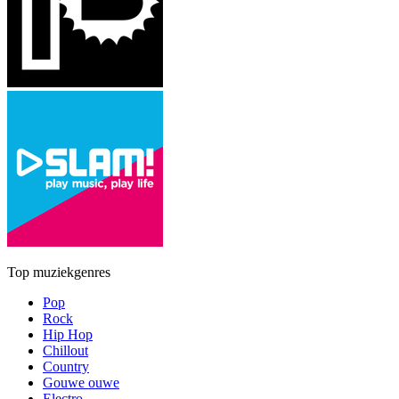
Top muziekgenres
Pop
Rock
Hip Hop
Chillout
Country
Gouwe ouwe
Electro