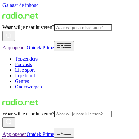
Ga naar de inhoud
Waar wil je naar luisteren?
App openen
Ontdek Prime
Topzenders
Podcasts
Live sport
In je buurt
Genres
Onderwerpen
Waar wil je naar luisteren?
App openen
Ontdek Prime