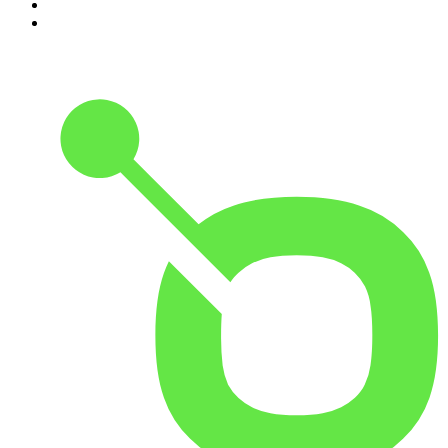
9
.
Heterdaad
10
.
De Ware Jacob