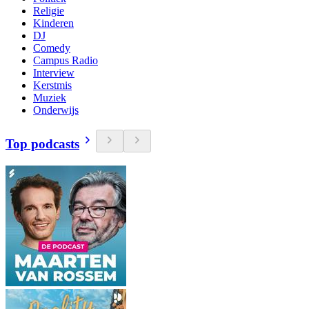
Religie
Kinderen
DJ
Comedy
Campus Radio
Interview
Kerstmis
Muziek
Onderwijs
Top podcasts