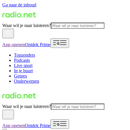
Ga naar de inhoud
Waar wil je naar luisteren?
App openen
Ontdek Prime
Topzenders
Podcasts
Live sport
In je buurt
Genres
Onderwerpen
Waar wil je naar luisteren?
App openen
Ontdek Prime