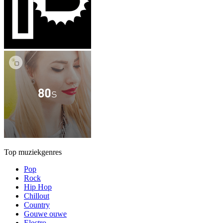
Top muziekgenres
Pop
Rock
Hip Hop
Chillout
Country
Gouwe ouwe
Electro