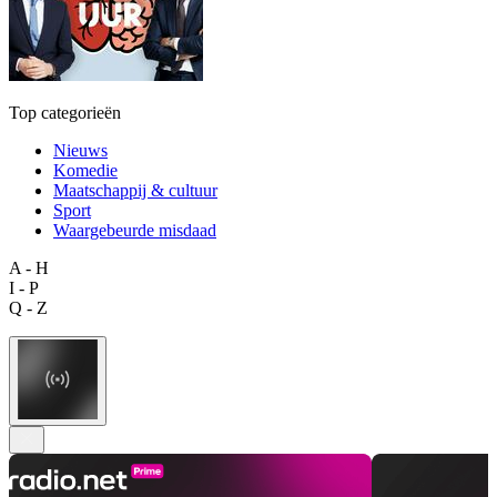
Top categorieën
Nieuws
Komedie
Maatschappij & cultuur
Sport
Waargebeurde misdaad
A - H
I - P
Q - Z