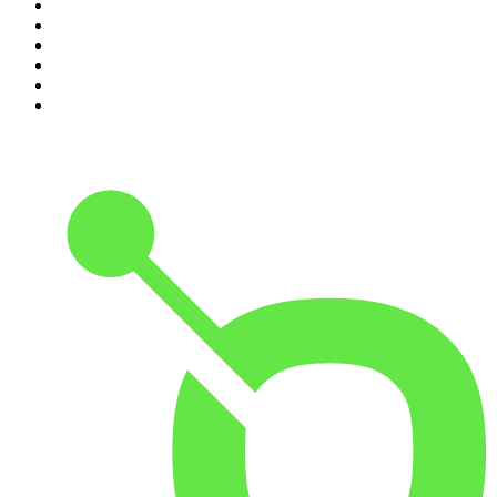
5
.
Dai Carter: Missie Mentale Kracht
6
.
De Jortcast
7
.
AD Voetbal podcast
8
.
RADIO BOOS
9
.
Scientias Podcast
10
.
Het Spreekuur