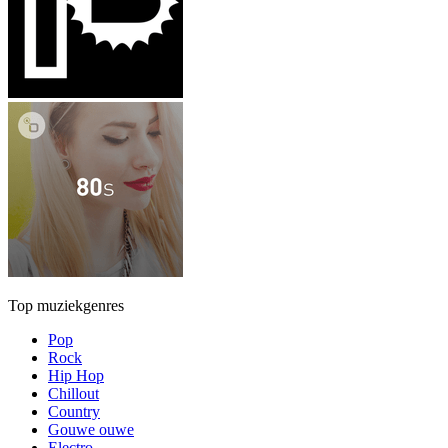
Top muziekgenres
Pop
Rock
Hip Hop
Chillout
Country
Gouwe ouwe
Electro