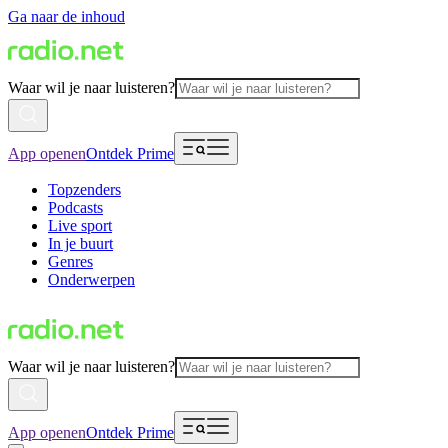
Ga naar de inhoud
Waar wil je naar luisteren?
App openen
Ontdek Prime
Topzenders
Podcasts
Live sport
In je buurt
Genres
Onderwerpen
Waar wil je naar luisteren?
App openen
Ontdek Prime