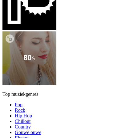
Top muziekgenres
Pop
Rock
Hip Hop
Chillout
Country
Gouwe ouwe
Electro