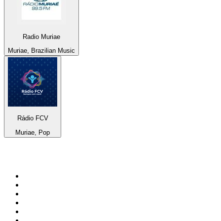
Radio Muriae
Muriae, Brazilian Music
Rádio FCV
Muriae, Pop
De top 100 op
radio.net
1
.
538 NL
2
.
100% Helene Fischer - von SchlagerPlanet
3
.
Joe Nederland
4
.
Fip : Rock
5
.
NPO Radio 1
6
.
Frisky Radio