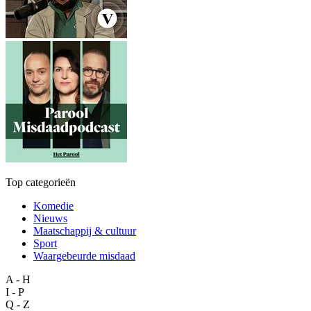
Top categorieën
Komedie
Nieuws
Maatschappij & cultuur
Sport
Waargebeurde misdaad
A - H
I - P
Q - Z