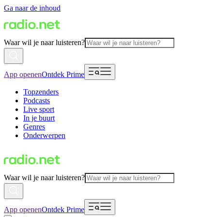
Ga naar de inhoud
Waar wil je naar luisteren?
App openen
Ontdek Prime
Topzenders
Podcasts
Live sport
In je buurt
Genres
Onderwerpen
Waar wil je naar luisteren?
App openen
Ontdek Prime