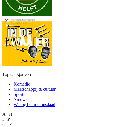
Top categorieën
Komedie
Maatschappij & cultuur
Sport
Nieuws
Waargebeurde misdaad
A - H
I - P
Q - Z