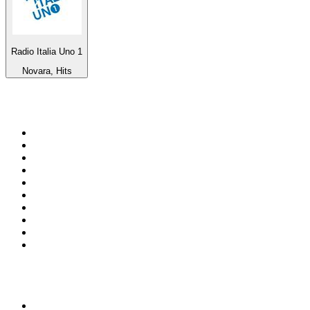
Radio Italia Uno 1
Novara, Hits
De top 100 op
radio.net
1
.
538 NL
2
.
100% Helene Fischer - von SchlagerPlanet
3
.
Joe Nederland
4
.
Fip : Rock
5
.
NPO Radio 1
6
.
Radio Bollerwagen
7
.
Frisky Radio
8
.
Radio Veronica
9
.
I LOVE HARDSTYLE
10
.
80ER
Top 100 podcasts in
Nederland
1
.
Maarten van Rossem &amp; Tom Jessen