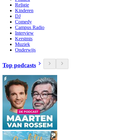
Religie
Kinderen
DJ
Comedy
Campus Radio
Interview
Kerstmis
Muziek
Onderwijs
Top podcasts