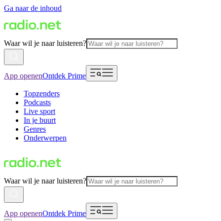
Ga naar de inhoud
Waar wil je naar luisteren?
App openen
Ontdek Prime
Topzenders
Podcasts
Live sport
In je buurt
Genres
Onderwerpen
Waar wil je naar luisteren?
App openen
Ontdek Prime