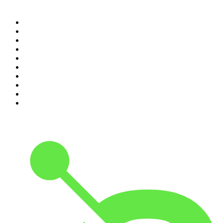
Top 100 podcasts in
Nederland
1
.
Maarten van Rossem &amp; Tom Jessen
2
.
Reality Check - B&B Vol Liefde
3
.
HNM de podcast
4
.
RADIO BOOS
5
.
Amerika in 15 minuten
6
.
Scientias Podcast
7
.
De Jortcast
8
.
AD Voetbal podcast
9
.
De Derde Helft
10
.
In De Waaier