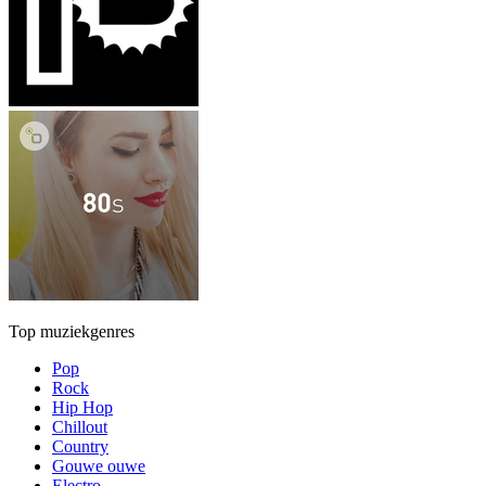
Top muziekgenres
Pop
Rock
Hip Hop
Chillout
Country
Gouwe ouwe
Electro