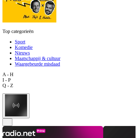
Top categorieën
Sport
Komedie
Nieuws
Maatschappij & cultuur
Waargebeurde misdaad
A - H
I - P
Q - Z