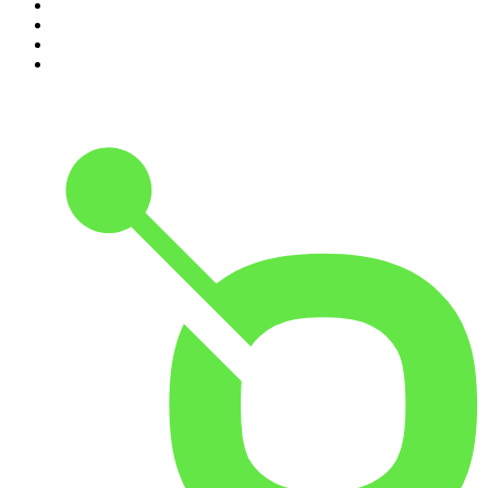
7
.
AD Voetbal podcast
8
.
NRC Vandaag
9
.
Zembla Podcast: Op zoek naar Marlotte
10
.
In De Waaier