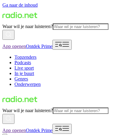
Ga naar de inhoud
Waar wil je naar luisteren?
App openen
Ontdek Prime
Topzenders
Podcasts
Live sport
In je buurt
Genres
Onderwerpen
Waar wil je naar luisteren?
App openen
Ontdek Prime