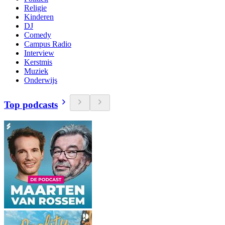
Religie
Kinderen
DJ
Comedy
Campus Radio
Interview
Kerstmis
Muziek
Onderwijs
Top podcasts