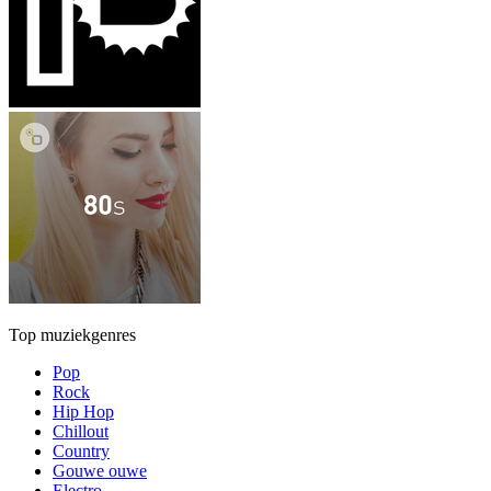
Top muziekgenres
Pop
Rock
Hip Hop
Chillout
Country
Gouwe ouwe
Electro