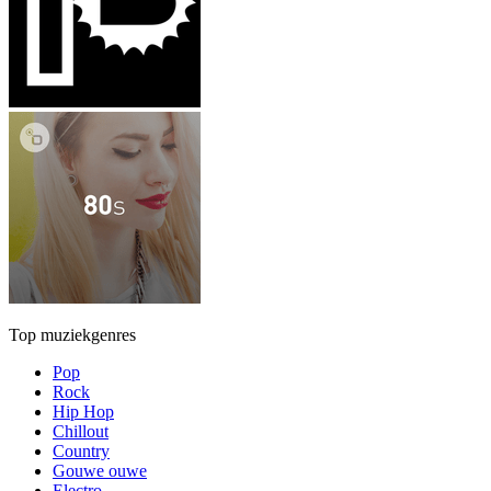
Top muziekgenres
Pop
Rock
Hip Hop
Chillout
Country
Gouwe ouwe
Electro