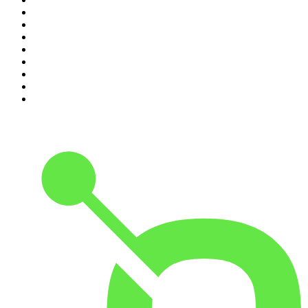
3
.
HNM de podcast
4
.
Amerika in 15 minuten
5
.
Dai Carter: Missie Mentale Kracht
6
.
De Jortcast
7
.
AD Voetbal podcast
8
.
RADIO BOOS
9
.
Scientias Podcast
10
.
Het Spreekuur