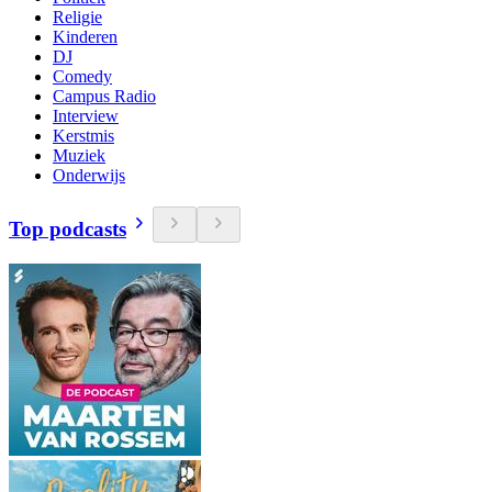
Religie
Kinderen
DJ
Comedy
Campus Radio
Interview
Kerstmis
Muziek
Onderwijs
Top podcasts