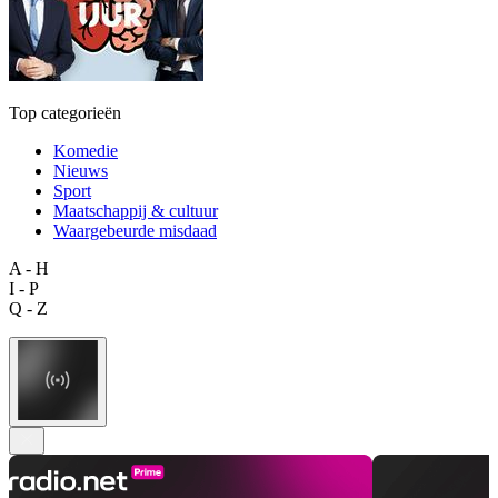
Top categorieën
Komedie
Nieuws
Sport
Maatschappij & cultuur
Waargebeurde misdaad
A - H
I - P
Q - Z