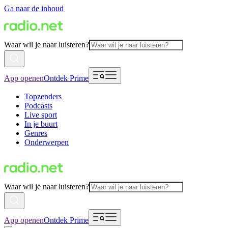
Ga naar de inhoud
Waar wil je naar luisteren?
App openen
Ontdek Prime
Topzenders
Podcasts
Live sport
In je buurt
Genres
Onderwerpen
Waar wil je naar luisteren?
App openen
Ontdek Prime