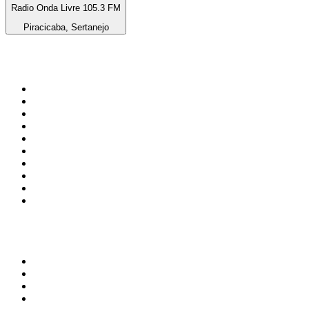
Radio Onda Livre 105.3 FM
Piracicaba, Sertanejo
De top 100 op
radio.net
1
.
538 NL
2
.
100% Helene Fischer - von SchlagerPlanet
3
.
Joe Nederland
4
.
NPO Radio 1
5
.
Fip : Rock
6
.
Radio Veronica
7
.
Radio Bollerwagen
8
.
Frisky Radio
9
.
I LOVE HARDSTYLE
10
.
80ER
Top 100 podcasts in
Nederland
1
.
Maarten van Rossem &amp; Tom Jessen
2
.
Reality Check - B&B Vol Liefde
3
.
HNM de podcast
4
.
Amerika in 15 minuten