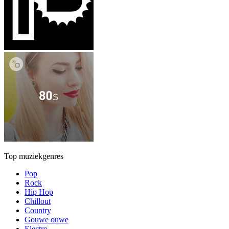
Top muziekgenres
Pop
Rock
Hip Hop
Chillout
Country
Gouwe ouwe
Electro