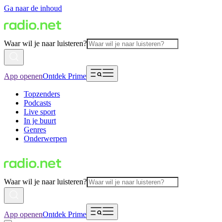
Ga naar de inhoud
Waar wil je naar luisteren?
App openen
Ontdek Prime
Topzenders
Podcasts
Live sport
In je buurt
Genres
Onderwerpen
Waar wil je naar luisteren?
App openen
Ontdek Prime