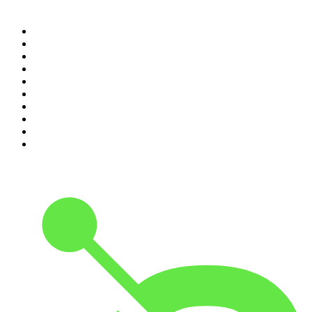
Top 100 podcasts in
Nederland
1
.
Maarten van Rossem &amp; Tom Jessen
2
.
RADIO BOOS
3
.
HNM de podcast
4
.
Reality Check - B&B Vol Liefde
5
.
Scientias Podcast
6
.
Amerika in 15 minuten
7
.
De Jortcast
8
.
In De Waaier
9
.
Met Groenteman in de kast
10
.
Parool Misdaadpodcast