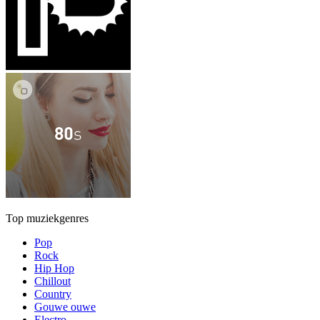
Top muziekgenres
Pop
Rock
Hip Hop
Chillout
Country
Gouwe ouwe
Electro