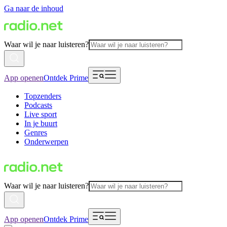
Ga naar de inhoud
Waar wil je naar luisteren?
App openen
Ontdek Prime
Topzenders
Podcasts
Live sport
In je buurt
Genres
Onderwerpen
Waar wil je naar luisteren?
App openen
Ontdek Prime