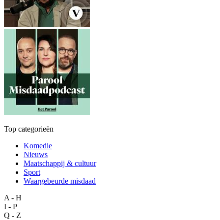
Top categorieën
Komedie
Nieuws
Maatschappij & cultuur
Sport
Waargebeurde misdaad
A - H
I - P
Q - Z