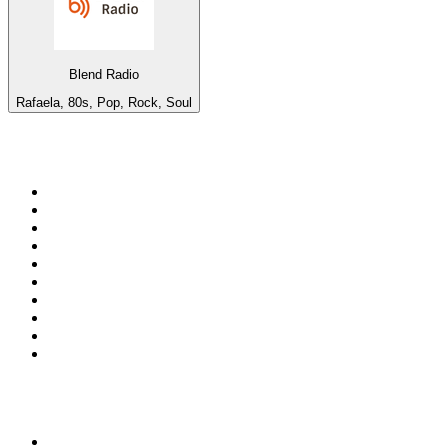
Blend Radio
Rafaela, 80s, Pop, Rock, Soul
De top 100 op
radio.net
1
.
538 NL
2
.
100% Helene Fischer - von SchlagerPlanet
3
.
Joe Nederland
4
.
Fip : Rock
5
.
NPO Radio 1
6
.
Frisky Radio
7
.
Radio Bollerwagen
8
.
Radio Veronica
9
.
I LOVE HARDSTYLE
10
.
80ER
Top 100 podcasts in
Nederland
1
.
Maarten van Rossem &amp; Tom Jessen