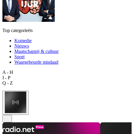
Top categorieën
Komedie
Nieuws
Maatschappij & cultuur
Sport
Waargebeurde misdaad
A - H
I - P
Q - Z