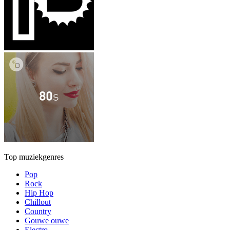
Top muziekgenres
Pop
Rock
Hip Hop
Chillout
Country
Gouwe ouwe
Electro