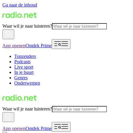
Ga naar de inhoud
Waar wil je naar luisteren?
App openen
Ontdek Prime
Topzenders
Podcasts
Live sport
In je buurt
Genres
Onderwerpen
Waar wil je naar luisteren?
App openen
Ontdek Prime