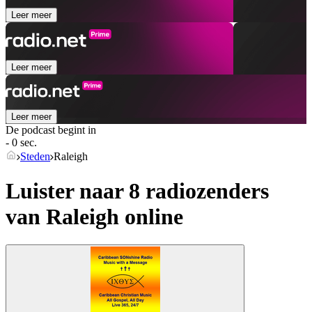
Leer meer
Leer meer
Leer meer
De podcast begint in
- 0 sec.
Steden
Raleigh
Luister naar 8 radiozenders
van
Raleigh
online