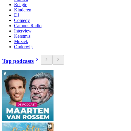
Religie
Kinderen
DJ
Comedy
Campus Radio
Interview
Kerstmis
Muziek
Onderwijs
Top podcasts