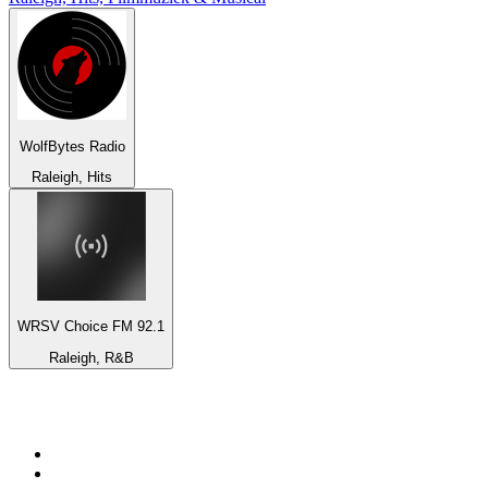
WolfBytes Radio
Raleigh, Hits
WRSV Choice FM 92.1
Raleigh, R&B
De top 100 op
radio.net
1
.
538 NL
2
.
100% Helene Fischer - von SchlagerPlanet