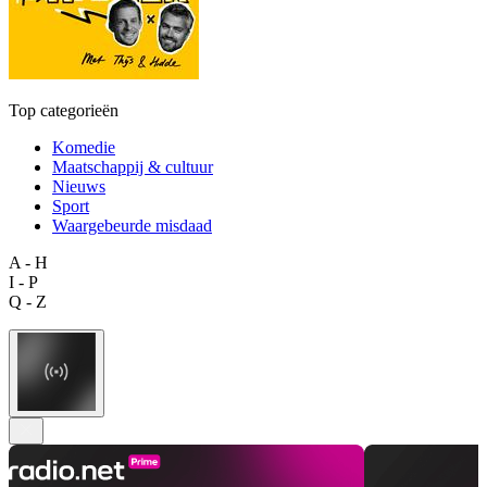
Top categorieën
Komedie
Maatschappij & cultuur
Nieuws
Sport
Waargebeurde misdaad
A - H
I - P
Q - Z