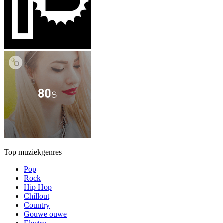
Top muziekgenres
Pop
Rock
Hip Hop
Chillout
Country
Gouwe ouwe
Electro