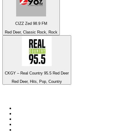
CIZZ Zed 98.9 FM
Red Deer, Classic Rock, Rock
CKGY – Real Country 95.5 Red Deer
Red Deer, Hits, Pop, Country
De top 100 op
radio.net
1
.
538 NL
2
.
100% Helene Fischer - von SchlagerPlanet
3
.
Joe Nederland
4
.
Fip : Rock
5
.
NPO Radio 1