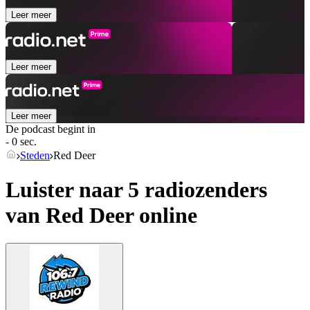
Leer meer
Leer meer
Leer meer
De podcast begint in
- 0 sec.
Steden
Red Deer
Luister naar 5 radiozenders
van
Red Deer
online