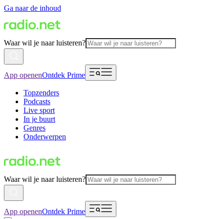
Ga naar de inhoud
Waar wil je naar luisteren?
App openen
Ontdek Prime
Topzenders
Podcasts
Live sport
In je buurt
Genres
Onderwerpen
Waar wil je naar luisteren?
App openen
Ontdek Prime