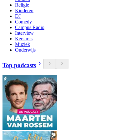
Religie
Kinderen
DJ
Comedy
Campus Radio
Interview
Kerstmis
Muziek
Onderwijs
Top podcasts